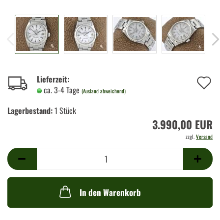
A
Lieferzeit:
ca. 3-4 Tage
(Ausland abweichend)
d
Lagerbestand:
1
Stück
M
3.990,00 EUR
zzgl.
Versand
In den Warenkorb