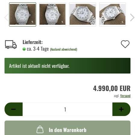
A
Lieferzeit:
ca. 3-4 Tage
(Ausland abweichend)
d
M
Artikel ist aktuell nicht verfügbar.
4.990,00 EUR
zzgl.
Versand
In den Warenkorb