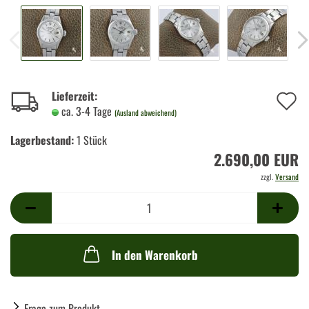
A
Lieferzeit:
ca. 3-4 Tage
(Ausland abweichend)
d
Lagerbestand:
1
Stück
M
2.690,00 EUR
zzgl.
Versand
In den Warenkorb
Frage zum Produkt