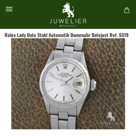
Rolex Lady Date Stahl Automatik Damenuhr Datejust Ref. 6519